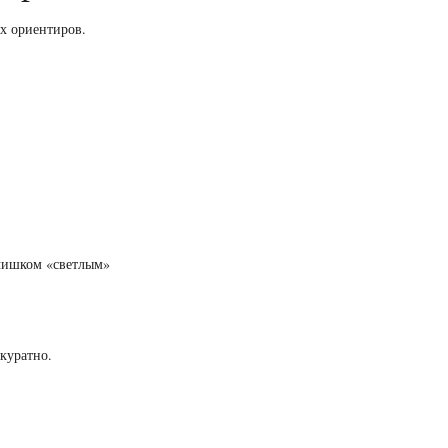
ых ориентиров.
слишком «светлым»
куратно.