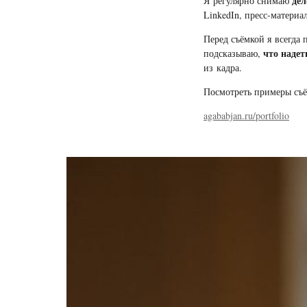
дел
Я регулярно снимаю
LinkedIn, пресс-материа
Перед съёмкой я всегда 
что наде
подсказываю,
из кадра.
Посмотреть примеры съё
agababjan.ru/portfolio