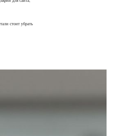
афии для сайта,
етали стоит убрать