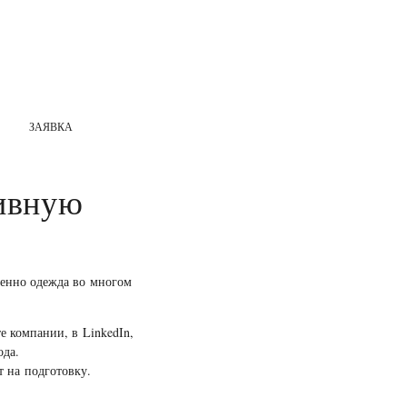
ЗАЯВКА
тивную
менно одежда во многом
е компании, в LinkedIn,
ода.
т на подготовку.