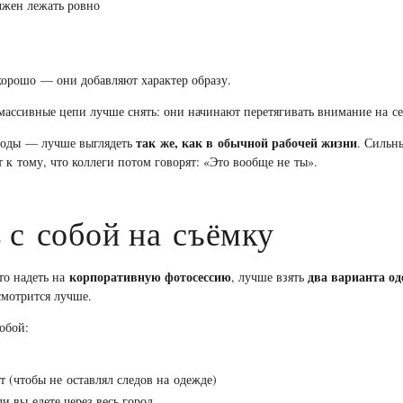
лжен лежать ровно
хорошо — они добавляют характер образу.
массивные цепи лучше снять: они начинают перетягивать внимание на се
так же, как в обычной рабочей жизни
ороды — лучше выглядеть
. Сильн
 к тому, что коллеги потом говорят: «Это вообще не ты».
ь с собой на съёмку
корпоративную фотосессию
два варианта о
то надеть на
, лучше взять
смотрится лучше.
обой:
 (чтобы не оставлял следов на одежде)
и вы едете через весь город