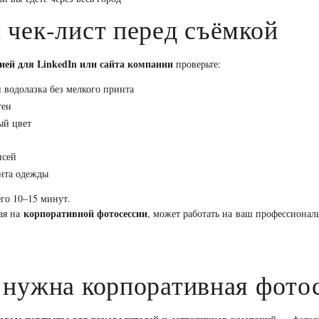
 чек-лист перед съёмкой
сией для LinkedIn или сайта компании
проверьте:
 водолазка без мелкого принта
тен
ый цвет
исей
анта одежды
его 10–15 минут.
корпоративной фотосессии
ая на
, может работать на ваш профессионал
 нужна корпоративная фото