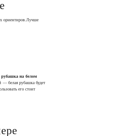
е
тых ориентиров.Лучше
я рубашка на белом
й — белая рубашка будет
льзовать его стоит
мере