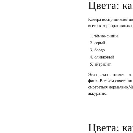
Цвета: к
Камера воспринимает цв
всего в корпоративных п
тёмно-синий
серый
бордо
оливковый
антрацит
Эти цвета не отвлекаю
фоне
. В таком сочетани
смотреться нормально.Чё
аккуратно.
Цвета: к