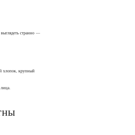
т выглядеть странно —
й хлопок, крупный
 лица.
тны