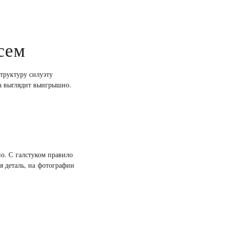
сем
структуру силуэту
а выглядит выигрышно.
о. С галстуком правило
я деталь, на фотографии