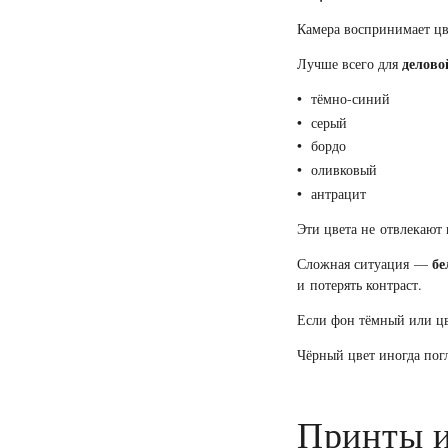
Камера воспринимает цве
делово
Лучше всего для
тёмно-синий
серый
бордо
оливковый
антрацит
Эти цвета не отвлекают
бе
Сложная ситуация —
и потерять контраст.
Если фон тёмный или цв
Чёрный цвет иногда погл
Принты и