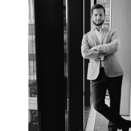
генеральный директор Мегафон Помбухчан Хачатур