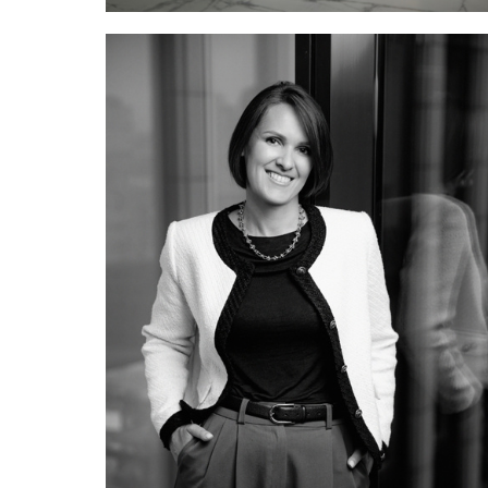
генеральный директор Мегафон Помбухчан Хачатур